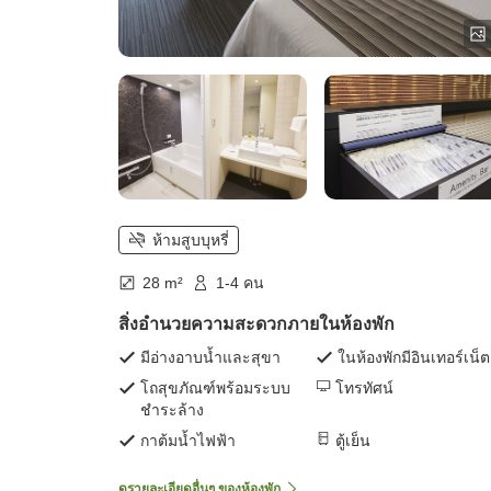
ห้ามสูบบุหรี่
28 m²
1-4 คน
สิ่งอำนวยความสะดวกภายในห้องพัก
มีอ่างอาบน้ำและสุขา
ในห้องพักมีอินเทอร์เน็ต
โถสุขภัณฑ์พร้อมระบบ
โทรทัศน์
ชำระล้าง
กาต้มน้ำไฟฟ้า
ตู้เย็น
ดูรายละเอียดอื่นๆ ของห้องพัก