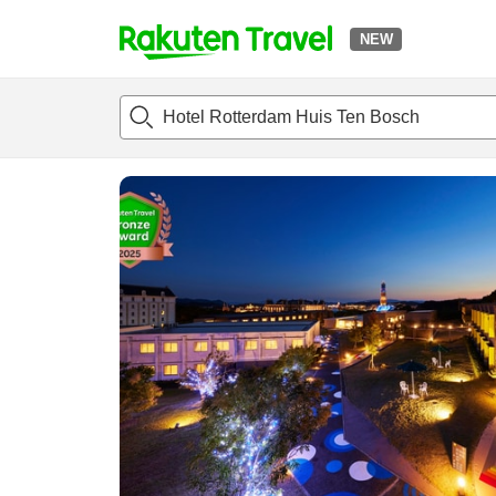
NEW
t
แนะนำที่พัก
ห้องพักและแพลนพัก
รีวิว
สิ่่งอำนวยความสะด
o
p
P
a
g
e
_
s
e
a
r
c
h