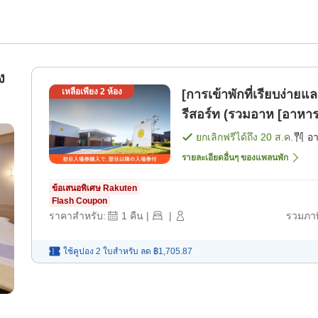
ง
เหลือเพียง
2
ห้อง
[การเข้าพักที่เรียบง่
รีสอร์ท (รวมอาห [อาหาร
ยกเลิกฟรีได้ถึง
20 ส.ค.
อ
รายละเอียดอื่นๆ ของแพลนพัก
ข้อเสนอพิเศษ Rakuten
Flash Coupon
ราคาสำหรับ:
1
คืน
|
|
รวมภาษ
ใช้คูปอง 2 ใบสำหรับ
ลด
฿1,705.87