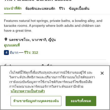
แนะนำที่พัก
ห้องพักและแพลนพัก
รีวิว
ข้อมูลเบื้องต้น
Features natural hot springs, private baths, a bowling alley, and
karaoke rooms. A property where both adults and children can
have a great time.
นครซาเซโบะ, นางาซากิ, ญี่ปุ่น
ดูบนแผนที่
ดีมาก
รีวิว:
312
4
สิ่งอำนวยความสะดวกในที่พัก
เว็บไซต์นี้ใช้คุกกี้เพื่อปรับปรุงประสบการณ์ใช้งานของผู้ใช้ และ
Wi-Fi
อ่างน้ำวน
วิเคราะห์ประสิทธิภาพและปริมาณการใช้งานบนเว็บไซต์ของเรา
ซาวน่า
ฟิตเนสยิม/ฟิตเนสคลับ
เรายังแบ่งปันข้อมูลการใช้งานไซต์กับพาร์ทเนอร์โซเชียลมีเดีย
การโฆษณาและพาร์ทเนอร์การวิเคราะห์ของเราอีกด้วย
นโยบายความเป็นส่วนตัว
หน้าแรก
ญี่ปุ่น
นางาซากิ
นครซาเซโบะ
The Paradise Garden Sasebo
ห้ามขายข้อมูลส่วนบุคคลของฉัน
ยอมรับทั้งหมด
ค้นหาห้องพัก