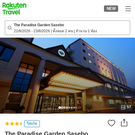
to
NEW
top
page
The Paradise Garden Sasebo
22/8/2026
-
23/8/2026
|
ทั้งหมด 2 คน
|
จำนวน 1 ห้อง
57
รีสอร์ท
The Paradise Garden Sasebo