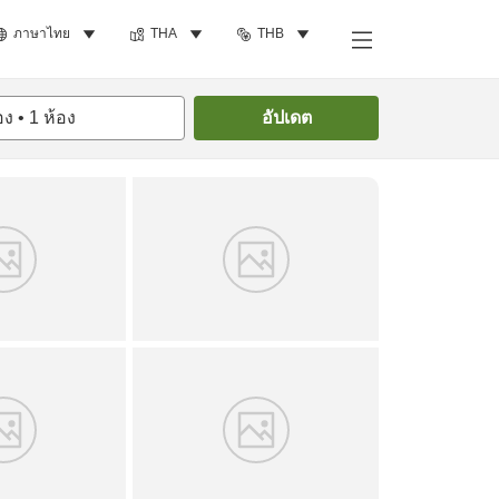
ภาษาไทย
THA
THB
ค้นหาห้องพัก
อง
•
1
ห้อง
อัปเดต