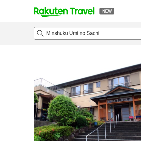
NEW
t
แนะนำที่พัก
ห้องพักและแพลนพัก
รีวิว
สิ่่งอำนวยความสะด
o
p
P
a
g
e
_
s
e
a
r
c
h