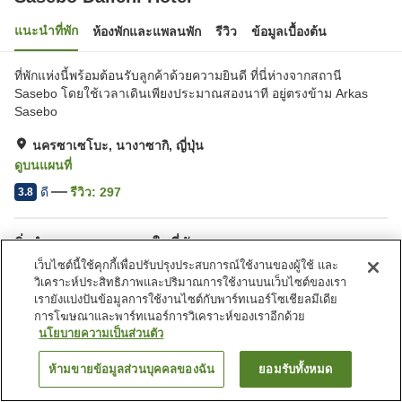
แนะนำที่พัก
ห้องพักและแพลนพัก
รีวิว
ข้อมูลเบื้องต้น
ที่พักแห่งนี้พร้อมต้อนรับลูกค้าด้วยความยินดี ที่นี่ห่างจากสถานี
Sasebo โดยใช้เวลาเดินเพียงประมาณสองนาที อยู่ตรงข้าม Arkas
Sasebo
นครซาเซโบะ, นางาซากิ, ญี่ปุ่น
ดูบนแผนที่
ดี
รีวิว:
297
3.8
สิ่งอำนวยความสะดวกในที่พัก
เว็บไซต์นี้ใช้คุกกี้เพื่อปรับปรุงประสบการณ์ใช้งานของผู้ใช้ และ
Wi-Fi
ร้านอาหาร
วิเคราะห์ประสิทธิภาพและปริมาณการใช้งานบนเว็บไซต์ของเรา
ตู้จำหน่ายอัตโนมัติ
ไมโครเวฟส่วนรวม
เรายังแบ่งปันข้อมูลการใช้งานไซต์กับพาร์ทเนอร์โซเชียลมีเดีย
การโฆษณาและพาร์ทเนอร์การวิเคราะห์ของเราอีกด้วย
นโยบายความเป็นส่วนตัว
หน้าแรก
ญี่ปุ่น
นางาซากิ
นครซาเซโบะ
Sasebo Daiichi Hotel
ห้ามขายข้อมูลส่วนบุคคลของฉัน
ยอมรับทั้งหมด
ค้นหาห้องพัก