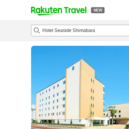
NEW
t
แนะนำที่พัก
ห้องพักและแพลนพัก
รีวิว
สิ่่งอำนวยความสะด
o
p
P
a
g
e
_
s
e
a
r
c
h