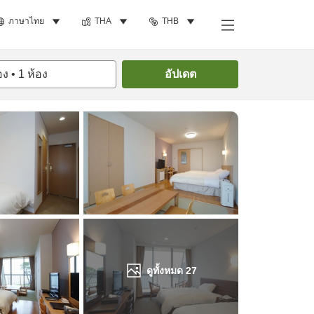
ภาษาไทย
THA
THB
ค้นหาห้องพัก
อง
•
1
ห้อง
อัปเดต
ดูทั้งหมด
27