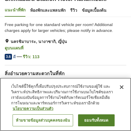
แนะนำที่พัก
ห้องพักและแพลนพัก
รีวิว
ข้อมูลเบื้องต้น
Free parking for one standard vehicle per room! Additional
charges apply for larger vehicles; please notify in advance.
นครชิมาบาระ, นางาซากิ, ญี่ปุ่น
ดูบนแผนที่
ดี
รีวิว:
113
3.6
สิ่งอำนวยความสะดวกในที่พัก
ที่จอดรถ
ตู้จำหน่ายอัตโนมัติ
เว็บไซต์นี้ใช้คุกกี้เพื่อปรับปรุงประสบการณ์ใช้งานของผู้ใช้ และ
บริการซักผ้า (ฟรี)
ห้องอาบน้ำใหญ่
วิเคราะห์ประสิทธิภาพและปริมาณการใช้งานบนเว็บไซต์ของเรา
เรายังแบ่งปันข้อมูลการใช้งานไซต์กับพาร์ทเนอร์โซเชียลมีเดีย
การโฆษณาและพาร์ทเนอร์การวิเคราะห์ของเราอีกด้วย
หน้าแรก
ญี่ปุ่น
นางาซากิ
นครชิมาบาระ
นโยบายความเป็นส่วนตัว
Shimabara Station Hotel Hanamizuki
ห้ามขายข้อมูลส่วนบุคคลของฉัน
ยอมรับทั้งหมด
ค้นหาห้องพัก