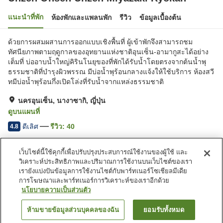
แนะนำที่พัก
ห้องพักและแพลนพัก
รีวิว
ข้อมูลเบื้องต้น
ด้วยการผสมผสานการออกแบบเชิงพื้นที่ ผู้เข้าพักจึงสามารถชม
ทัศนียภาพตามฤดูกาลของอุทยานแห่งชาติอุนเซ็น-อามากูสะได้อย่าง
เต็มที่ บ่ออาบน้ำใหญ่คิรินโนยุของที่พักได้รับน้ำโดยตรงจากต้นน้ำพุ
ธรรมชาติที่บำรุงผิวพรรณ มีบ่อน้ำพุร้อนกลางแจ้งให้ใช้บริการ ห้องสวี
ทมีบ่อน้ำพุร้อนกึ่งเปิดโล่งที่รับน้ำจากแหล่งธรรมชาติ
นครอุนเซ็น, นางาซากิ, ญี่ปุ่น
ดูบนแผนที่
ดีเลิศ
รีวิว:
40
4.8
เว็บไซต์นี้ใช้คุกกี้เพื่อปรับปรุงประสบการณ์ใช้งานของผู้ใช้ และ
สิ่งอำนวยความสะดวกในที่พัก
วิเคราะห์ประสิทธิภาพและปริมาณการใช้งานบนเว็บไซต์ของเรา
Wi-Fi
ซาวน่า
เรายังแบ่งปันข้อมูลการใช้งานไซต์กับพาร์ทเนอร์โซเชียลมีเดีย
ร้านอาหาร
เลานจ์
การโฆษณาและพาร์ทเนอร์การวิเคราะห์ของเราอีกด้วย
นโยบายความเป็นส่วนตัว
หน้าแรก
ญี่ปุ่น
นางาซากิ
นครอุนเซ็น
ห้ามขายข้อมูลส่วนบุคคลของฉัน
ยอมรับทั้งหมด
ค้นหาห้องพัก
Unzen Onsen Unzen Miyazaki Ryokan