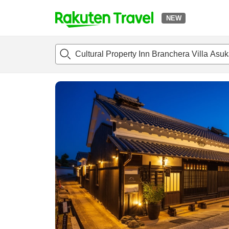
NEW
t
แนะนำที่พัก
ห้องพักและแพลนพัก
รีวิว
สิ่่งอำนวยความสะด
o
p
P
a
g
e
_
s
e
a
r
c
h