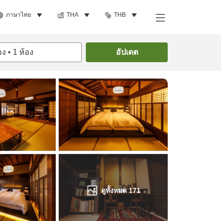
ภาษาไทย
THA
THB
ค้นหาห้องพัก
อง
•
1
ห้อง
อัปเดต
ดูทั้งหมด
171