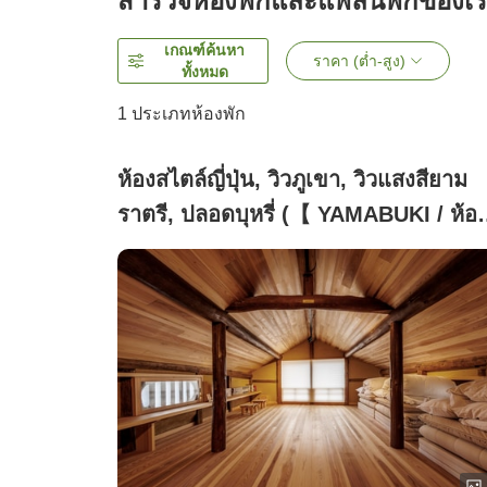
สำรวจห้องพักและแพลนพักของเ
เกณฑ์ค้นหา
ราคา (ต่ำ-สูง)
ทั้งหมด
1 ประเภทห้องพัก
ห้องสไตล์ญี่ปุ่น, วิวภูเขา, วิวแสงสียาม
ราตรี, ปลอดบุหรี่ (【 YAMABUKI / ห้อ
ยามาบุกิ 】รองรับได้สูงสุด 7 ท่าน)