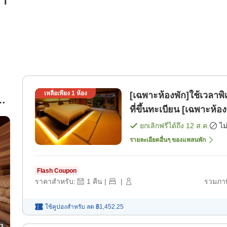
รา
เหลือเพียง
1
ห้อง
[เฉพาะห้องพัก]ใช้เวลาพิ
ง
ที่ขึ้นทะเบียน [เฉพาะห้อง
ยกเลิกฟรีได้ถึง
12 ส.ค.
ไม
รายละเอียดอื่นๆ ของแพลนพัก
Flash Coupon
ราคาสำหรับ:
1
คืน
|
|
รวมภาษ
ใช้คูปองสำหรับ
ลด
฿1,452.25
3