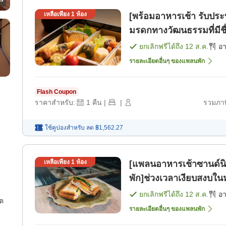
เหลือเพียง
1
ห้อง
[พร้อมอาหารเช้า รับประทา
มรดกทางวัฒนธรรมที่มีชื่
ยกเลิกฟรีได้ถึง
12 ส.ค.
อ
รายละเอียดอื่นๆ ของแพลนพัก
Flash Coupon
ราคาสำหรับ:
1
คืน
|
|
รวมภาษ
ใช้คูปองสำหรับ
ลด
฿1,562.27
เหลือเพียง
1
ห้อง
[แพลนอาหารเช้าซานด์น
พัก]ช่วงเวลาเงียบสงบใน
[อาหารเช้า]
ยกเลิกฟรีได้ถึง
12 ส.ค.
อ
บต
รายละเอียดอื่นๆ ของแพลนพัก