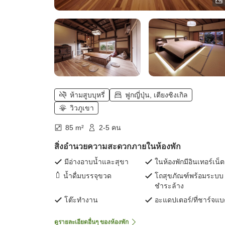
ห้ามสูบบุหรี่
ฟูกญี่ปุ่น, เตียงซิงเกิล
วิวภูเขา
85 m²
2-5 คน
สิ่งอำนวยความสะดวกภายในห้องพัก
มีอ่างอาบน้ำและสุขา
ในห้องพักมีอินเทอร์เน็ต
น้ำดื่มบรรจุขวด
โถสุขภัณฑ์พร้อมระบบ
ชำระล้าง
โต๊ะทำงาน
อะแดปเตอร์/ที่ชาร์จแ
ดูรายละเอียดอื่นๆ ของห้องพัก