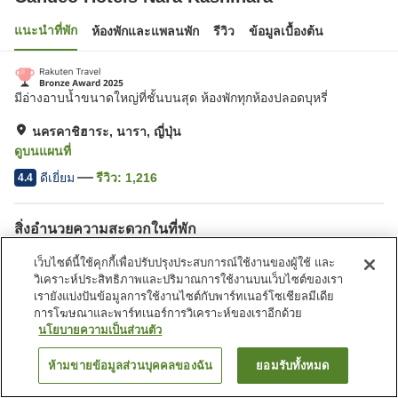
แนะนำที่พัก
ห้องพักและแพลนพัก
รีวิว
ข้อมูลเบื้องต้น
มีอ่างอาบน้ำขนาดใหญ่ที่ชั้นบนสุด ห้องพักทุกห้องปลอดบุหรี่
นครคาชิฮาระ, นารา, ญี่ปุ่น
ดูบนแผนที่
ดีเยี่ยม
รีวิว:
1,216
4.4
สิ่งอำนวยความสะดวกในที่พัก
ซาวน่า
ตู้จำหน่ายอัตโนมัติ
เว็บไซต์นี้ใช้คุกกี้เพื่อปรับปรุงประสบการณ์ใช้งานของผู้ใช้ และ
ห้องอาบน้ำเปิดโล่ง (มีบ่อน้ำพุ
บริการซักผ้า (มีค่าบริการ)
วิเคราะห์ประสิทธิภาพและปริมาณการใช้งานบนเว็บไซต์ของเรา
ร้อน)
เรายังแบ่งปันข้อมูลการใช้งานไซต์กับพาร์ทเนอร์โซเชียลมีเดีย
การโฆษณาและพาร์ทเนอร์การวิเคราะห์ของเราอีกด้วย
นโยบายความเป็นส่วนตัว
หน้าแรก
ญี่ปุ่น
นารา
นครคาชิฮาระ
Candeo Hotels Nara Kashihara
ห้ามขายข้อมูลส่วนบุคคลของฉัน
ยอมรับทั้งหมด
ค้นหาห้องพัก