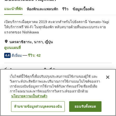
แนะนำที่พัก
ห้องพักและแพลนพัก
รีวิว
ข้อมูลเบื้องต้น
เปิดบริการเมื่อตุลาคม 2019 สะดวกสำหรับไปยังสถานี Yamato-Yagi
ให้บริการฟรี Wi-Fi ในทุกห้องพัก หลับสบายด้วยที่นอนแบบกระจาย
แรงกดของ Nishikawa
นครคาชิฮาระ, นารา, ญี่ปุ่น
ดูบนแผนที่
ดีเยี่ยม
รีวิว:
42
4.4
สิ่งอำนวยความสะดวกในที่พัก
เว็บไซต์นี้ใช้คุกกี้เพื่อปรับปรุงประสบการณ์ใช้งานของผู้ใช้ และ
Wi-Fi
ปลอดบุหรี่
วิเคราะห์ประสิทธิภาพและปริมาณการใช้งานบนเว็บไซต์ของเรา
ห้องนั่งเล่นรวม
ครัวส่วนกลาง
เรายังแบ่งปันข้อมูลการใช้งานไซต์กับพาร์ทเนอร์โซเชียลมีเดีย
การโฆษณาและพาร์ทเนอร์การวิเคราะห์ของเราอีกด้วย
นโยบายความเป็นส่วนตัว
หน้าแรก
ญี่ปุ่น
นารา
นครคาชิฮาระ
Guesthouse Hajimari
ห้ามขายข้อมูลส่วนบุคคลของฉัน
ยอมรับทั้งหมด
ค้นหาห้องพัก