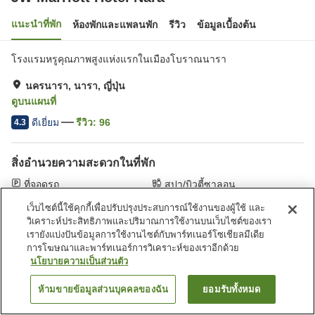
แนะนำที่พัก
ห้องพักและแพลนพัก
รีวิว
ข้อมูลเบื้องต้น
โรงแรมหรูคุณภาพสูงแห่งแรกในเมืองโบราณนารา
นครนารา, นารา, ญี่ปุ่น
ดูบนแผนที่
ดีเยี่ยม
รีวิว:
96
4.3
สิ่งอำนวยความสะดวกในที่พัก
ที่จอดรถ
สปา/บิวตี้ซาลอน
ฟิตเนสยิม/ฟิตเนสคลับ
สระว่ายน้ำ
เว็บไซต์นี้ใช้คุกกี้เพื่อปรับปรุงประสบการณ์ใช้งานของผู้ใช้ และ
วิเคราะห์ประสิทธิภาพและปริมาณการใช้งานบนเว็บไซต์ของเรา
เรายังแบ่งปันข้อมูลการใช้งานไซต์กับพาร์ทเนอร์โซเชียลมีเดีย
หน้าแรก
ญี่ปุ่น
นารา
นครนารา
JW Marriott Hotel Nara
การโฆษณาและพาร์ทเนอร์การวิเคราะห์ของเราอีกด้วย
นโยบายความเป็นส่วนตัว
ห้ามขายข้อมูลส่วนบุคคลของฉัน
ยอมรับทั้งหมด
ค้นหาห้องพัก