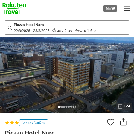
to
NEW
top
page
Piazza Hotel Nara
22/8/2026
-
23/8/2026
|
ทั้งหมด 2 คน
|
จำนวน 1 ห้อง
124
โรงแรมในเมือง
Piazza Hotel Nara