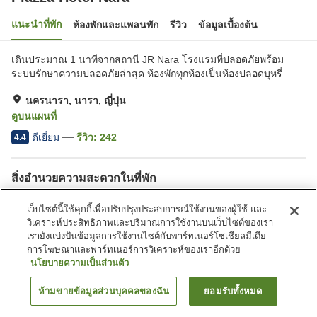
แนะนำที่พัก
ห้องพักและแพลนพัก
รีวิว
ข้อมูลเบื้องต้น
เดินประมาณ 1 นาทีจากสถานี JR Nara โรงแรมที่ปลอดภัยพร้อม
ระบบรักษาความปลอดภัยล่าสุด ห้องพักทุกห้องเป็นห้องปลอดบุหรี่
นครนารา, นารา, ญี่ปุ่น
ดูบนแผนที่
ดีเยี่ยม
รีวิว:
242
4.4
สิ่งอำนวยความสะดวกในที่พัก
เดินห้านาทีถึงสถานี
ฟิตเนสยิม/ฟิตเนสคลับ
เว็บไซต์นี้ใช้คุกกี้เพื่อปรับปรุงประสบการณ์ใช้งานของผู้ใช้ และ
ร้านอาหาร
ตู้จำหน่ายอัตโนมัติ
วิเคราะห์ประสิทธิภาพและปริมาณการใช้งานบนเว็บไซต์ของเรา
เรายังแบ่งปันข้อมูลการใช้งานไซต์กับพาร์ทเนอร์โซเชียลมีเดีย
การโฆษณาและพาร์ทเนอร์การวิเคราะห์ของเราอีกด้วย
หน้าแรก
ญี่ปุ่น
นารา
นครนารา
Piazza Hotel Nara
นโยบายความเป็นส่วนตัว
ห้ามขายข้อมูลส่วนบุคคลของฉัน
ยอมรับทั้งหมด
ค้นหาห้องพัก