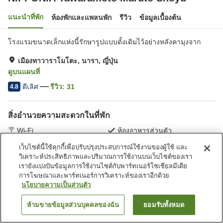
แนะนำที่พัก
ห้องพักและแพลนพัก
รีวิว
ข้อมูลเบื้องต้น
โรงแรมขนาดเล็กแห่งนี้รักษารูปแบบดั้งเดิมไว้อย่างหลังคามุงจาก
เมืองทาวาราโมโตะ, นารา, ญี่ปุ่น
ดูบนแผนที่
ดีเลิศ
รีวิว:
31
4.8
สิ่งอำนวยความสะดวกในที่พัก
Wi-Fi
ห้องอาหารส่วนตัว
เลานจ์
ที่จอดรถ (ฟรี)
เว็บไซต์นี้ใช้คุกกี้เพื่อปรับปรุงประสบการณ์ใช้งานของผู้ใช้ และ
วิเคราะห์ประสิทธิภาพและปริมาณการใช้งานบนเว็บไซต์ของเรา
หน้าแรก
ญี่ปุ่น
นารา
เมืองทาวาราโมโตะ
เรายังแบ่งปันข้อมูลการใช้งานไซต์กับพาร์ทเนอร์โซเชียลมีเดีย
NIPPONIA Tawaramoto Maruto Shoyu
การโฆษณาและพาร์ทเนอร์การวิเคราะห์ของเราอีกด้วย
นโยบายความเป็นส่วนตัว
ห้ามขายข้อมูลส่วนบุคคลของฉัน
ยอมรับทั้งหมด
ค้นหาห้องพัก