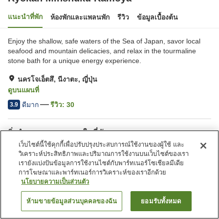
แนะนำที่พัก
ห้องพักและแพลนพัก
รีวิว
ข้อมูลเบื้องต้น
Enjoy the shallow, safe waters of the Sea of Japan, savor local
seafood and mountain delicacies, and relax in the tourmaline
stone bath for a unique energy experience.
นครโจเอ็ตสึ, นีงาตะ, ญี่ปุ่น
ดูบนแผนที่
ดีมาก
รีวิว:
30
3.9
สิ่งอำนวยความสะดวกในที่พัก
เว็บไซต์นี้ใช้คุกกี้เพื่อปรับปรุงประสบการณ์ใช้งานของผู้ใช้ และ
ที่จอดรถ
ห้องอาบน้ำใหญ่
วิเคราะห์ประสิทธิภาพและปริมาณการใช้งานบนเว็บไซต์ของเรา
บริการรับส่ง
บริการส่งสินค้า
เรายังแบ่งปันข้อมูลการใช้งานไซต์กับพาร์ทเนอร์โซเชียลมีเดีย
การโฆษณาและพาร์ทเนอร์การวิเคราะห์ของเราอีกด้วย
นโยบายความเป็นส่วนตัว
หน้าแรก
ญี่ปุ่น
นีงาตะ
นครโจเอ็ตสึ
Ryokan Minshuku Kamoya
ห้ามขายข้อมูลส่วนบุคคลของฉัน
ยอมรับทั้งหมด
ค้นหาห้องพัก