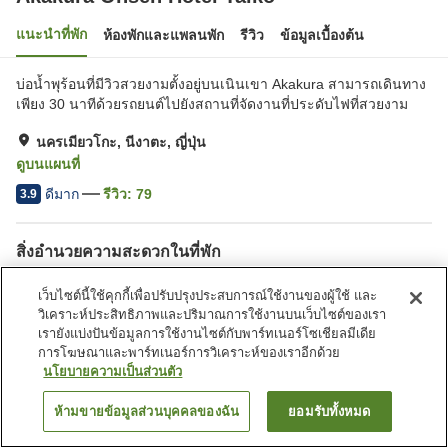
แนะนำที่พัก
ห้องพักและแพลนพัก
รีวิว
ข้อมูลเบื้องต้น
บ่อน้ำพุร้อนที่มีวิวสวยงามตั้งอยู่บนเนินเขา Akakura สามารถเดินทาง
เพียง 30 นาทีด้วยรถยนต์ไปยังสถานที่จัดงานที่ประดับไฟที่สวยงาม
นครเมียวโกะ, นีงาตะ, ญี่ปุ่น
ดูบนแผนที่
ดีมาก
รีวิว:
79
3.9
สิ่งอำนวยความสะดวกในที่พัก
ที่จอดรถ
ซาวน่า
เว็บไซต์นี้ใช้คุกกี้เพื่อปรับปรุงประสบการณ์ใช้งานของผู้ใช้ และ
สปา/บิวตี้ซาลอน
คาเฟ่
วิเคราะห์ประสิทธิภาพและปริมาณการใช้งานบนเว็บไซต์ของเรา
เรายังแบ่งปันข้อมูลการใช้งานไซต์กับพาร์ทเนอร์โซเชียลมีเดีย
การโฆษณาและพาร์ทเนอร์การวิเคราะห์ของเราอีกด้วย
หน้าแรก
ญี่ปุ่น
นีงาตะ
นครเมียวโกะ
นโยบายความเป็นส่วนตัว
Akakura Onsen Hotel Taiko
ห้ามขายข้อมูลส่วนบุคคลของฉัน
ยอมรับทั้งหมด
ค้นหาห้องพัก