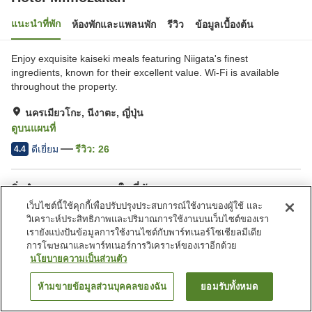
แนะนำที่พัก
ห้องพักและแพลนพัก
รีวิว
ข้อมูลเบื้องต้น
Enjoy exquisite kaiseki meals featuring Niigata's finest
ingredients, known for their excellent value. Wi-Fi is available
throughout the property.
นครเมียวโกะ, นีงาตะ, ญี่ปุ่น
ดูบนแผนที่
ดีเยี่ยม
รีวิว:
26
4.4
สิ่งอำนวยความสะดวกในที่พัก
เว็บไซต์นี้ใช้คุกกี้เพื่อปรับปรุงประสบการณ์ใช้งานของผู้ใช้ และ
ที่จอดรถ
ตู้จำหน่ายอัตโนมัติ
วิเคราะห์ประสิทธิภาพและปริมาณการใช้งานบนเว็บไซต์ของเรา
ห้องจัดเลี้ยง
ห้องตากอุปกรณ์สกี
เรายังแบ่งปันข้อมูลการใช้งานไซต์กับพาร์ทเนอร์โซเชียลมีเดีย
การโฆษณาและพาร์ทเนอร์การวิเคราะห์ของเราอีกด้วย
นโยบายความเป็นส่วนตัว
หน้าแรก
ญี่ปุ่น
นีงาตะ
นครเมียวโกะ
Hotel Mimozakan
ห้ามขายข้อมูลส่วนบุคคลของฉัน
ยอมรับทั้งหมด
ค้นหาห้องพัก