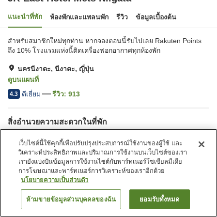
แนะนำที่พัก
ห้องพักและแพลนพัก
รีวิว
ข้อมูลเบื้องต้น
สำหรับสมาชิกใหม่ทุกท่าน หากจองตอนนี้รับไปเลย Rakuten Points
ถึง 10% โรงแรมแห่งนี้ติดเครื่องฟอกอากาศทุกห้องพัก
นครนีงาตะ, นีงาตะ, ญี่ปุ่น
ดูบนแผนที่
ดีเยี่ยม
รีวิว:
913
4.3
สิ่งอำนวยความสะดวกในที่พัก
ที่จอดรถ
ร้านอาหาร
เว็บไซต์นี้ใช้คุกกี้เพื่อปรับปรุงประสบการณ์ใช้งานของผู้ใช้ และ
ตู้จำหน่ายอัตโนมัติ
ห้องประชุม
วิเคราะห์ประสิทธิภาพและปริมาณการใช้งานบนเว็บไซต์ของเรา
เรายังแบ่งปันข้อมูลการใช้งานไซต์กับพาร์ทเนอร์โซเชียลมีเดีย
การโฆษณาและพาร์ทเนอร์การวิเคราะห์ของเราอีกด้วย
หน้าแรก
ญี่ปุ่น
นีงาตะ
นครนีงาตะ
JR-East Hotel Mets Niigata
นโยบายความเป็นส่วนตัว
ห้ามขายข้อมูลส่วนบุคคลของฉัน
ยอมรับทั้งหมด
ค้นหาห้องพัก