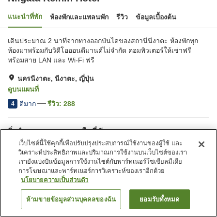
แนะนำที่พัก
ห้องพักและแพลนพัก
รีวิว
ข้อมูลเบื้องต้น
เดินประมาณ 2 นาทีจากทางออกบันไดของสถานีนีงาตะ ห้องพักทุก
ห้องมาพร้อมกับวิดีโอออนดีมานด์ไม่จำกัด คอมพิวเตอร์ให้เช่าฟรี
พร้อมสาย LAN และ Wi-Fi ฟรี
นครนีงาตะ, นีงาตะ, ญี่ปุ่น
ดูบนแผนที่
ดีมาก
รีวิว:
288
4
สิ่งอำนวยความสะดวกในที่พัก
เว็บไซต์นี้ใช้คุกกี้เพื่อปรับปรุงประสบการณ์ใช้งานของผู้ใช้ และ
ที่จอดรถ
สปา/บิวตี้ซาลอน
วิเคราะห์ประสิทธิภาพและปริมาณการใช้งานบนเว็บไซต์ของเรา
ร้านอาหาร
ตู้จำหน่ายอัตโนมัติ
เรายังแบ่งปันข้อมูลการใช้งานไซต์กับพาร์ทเนอร์โซเชียลมีเดีย
การโฆษณาและพาร์ทเนอร์การวิเคราะห์ของเราอีกด้วย
นโยบายความเป็นส่วนตัว
หน้าแรก
ญี่ปุ่น
นีงาตะ
นครนีงาตะ
Niigata Keihin Hotel
ห้ามขายข้อมูลส่วนบุคคลของฉัน
ยอมรับทั้งหมด
ค้นหาห้องพัก