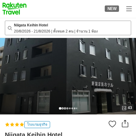
to
NEW
top
page
Niigata Keihin Hotel
20/8/2026
-
21/8/2026
|
ทั้งหมด 2 คน
|
จำนวน 1 ห้อง
43
โรงแรมธุรกิจ
Niigata Keihin Hotel