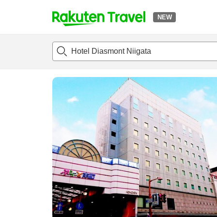
NEW
t
แนะนำที่พัก
ห้องพักและแพลนพัก
รีวิว
สิ่่งอำนวยความสะด
o
p
P
a
g
e
_
s
e
a
r
c
h