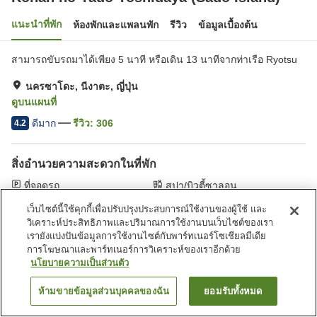
แนะนำที่พัก
ห้องพักและแพลนพัก
รีวิว
ข้อมูลเบื้องต้น
สามารถขับรถมาได้เพียง 5 นาที หรือเดิน 13 นาทีจากท่าเรือ Ryotsu
นครซาโดะ, นีงาตะ, ญี่ปุ่น
ดูบนแผนที่
ดีมาก
รีวิว:
306
4.2
สิ่งอำนวยความสะดวกในที่พัก
ที่จอดรถ
สปา/บิวตี้ซาลอน
บาร์
คาเฟ่
เว็บไซต์นี้ใช้คุกกี้เพื่อปรับปรุงประสบการณ์ใช้งานของผู้ใช้ และ
วิเคราะห์ประสิทธิภาพและปริมาณการใช้งานบนเว็บไซต์ของเรา
หน้าแรก
ญี่ปุ่น
นีงาตะ
นครซาโดะ
เรายังแบ่งปันข้อมูลการใช้งานไซต์กับพาร์ทเนอร์โซเชียลมีเดีย
Kohan no Yado Yoshidaya (Sado Island)
การโฆษณาและพาร์ทเนอร์การวิเคราะห์ของเราอีกด้วย
นโยบายความเป็นส่วนตัว
ห้ามขายข้อมูลส่วนบุคคลของฉัน
ยอมรับทั้งหมด
ค้นหาห้องพัก