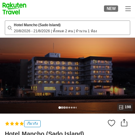
to
NEW
top
page
Hotel Mancho (Sado Island)
20/8/2026
-
21/8/2026
|
ทั้งหมด 2 คน
|
จำนวน 1 ห้อง
198
เรียวกัง
Hotel Mancho (Sado Island)