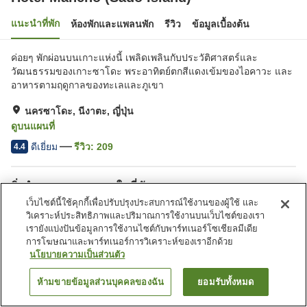
แนะนำที่พัก
ห้องพักและแพลนพัก
รีวิว
ข้อมูลเบื้องต้น
ค่อยๆ พักผ่อนบนเกาะแห่งนี้ เพลิดเพลินกับประวัติศาสตร์และ
วัฒนธรรมของเกาะซาโดะ พระอาทิตย์ตกสีแดงเข้มของไอคาวะ และ
อาหารตามฤดูกาลของทะเลและภูเขา
นครซาโดะ, นีงาตะ, ญี่ปุ่น
ดูบนแผนที่
ดีเยี่ยม
รีวิว:
209
4.4
สิ่งอำนวยความสะดวกในที่พัก
เว็บไซต์นี้ใช้คุกกี้เพื่อปรับปรุงประสบการณ์ใช้งานของผู้ใช้ และ
ที่จอดรถ
ตู้จำหน่ายอัตโนมัติ
วิเคราะห์ประสิทธิภาพและปริมาณการใช้งานบนเว็บไซต์ของเรา
ร้านค้า
ห้องประชุม
เรายังแบ่งปันข้อมูลการใช้งานไซต์กับพาร์ทเนอร์โซเชียลมีเดีย
การโฆษณาและพาร์ทเนอร์การวิเคราะห์ของเราอีกด้วย
นโยบายความเป็นส่วนตัว
หน้าแรก
ญี่ปุ่น
นีงาตะ
นครซาโดะ
Hotel Mancho (Sado Island)
ห้ามขายข้อมูลส่วนบุคคลของฉัน
ยอมรับทั้งหมด
ค้นหาห้องพัก