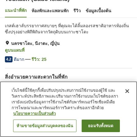
แนะนำที่พัก
ห้องพักและแพลนพัก
รีวิว
ข้อมูลเบื้องต้น
เกสต์เฮาส์บรรยากาศสบายๆ ที่คุณจะได้ลิ้มลองรสชาติอาหารท้องถิ่น
ซึ่งปรุงอย่างพิถีพิถันจากวัตถุดิบบนเกาะซาโดะ
นครซาโดะ, นีงาตะ, ญี่ปุ่น
ดูบนแผนที่
ดีมาก
รีวิว:
25
4.2
สิ่งอำนวยความสะดวกในที่พัก
Wi-Fi
ที่จอดรถ
เว็บไซต์นี้ใช้คุกกี้เพื่อปรับปรุงประสบการณ์ใช้งานของผู้ใช้ และ
ปลอดบุหรี่
มีพื้นที่สำหรับสูบบุหรี่
วิเคราะห์ประสิทธิภาพและปริมาณการใช้งานบนเว็บไซต์ของเรา
เรายังแบ่งปันข้อมูลการใช้งานไซต์กับพาร์ทเนอร์โซเชียลมีเดีย
การโฆษณาและพาร์ทเนอร์การวิเคราะห์ของเราอีกด้วย
หน้าแรก
ญี่ปุ่น
นีงาตะ
นครซาโดะ
Toukaen (Sado Island)
นโยบายความเป็นส่วนตัว
ห้ามขายข้อมูลส่วนบุคคลของฉัน
ยอมรับทั้งหมด
ค้นหาห้องพัก