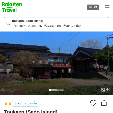
to
NEW
top
page
Toukaen (Sado Island)
22/8/2026
-
23/8/2026
|
ทั้งหมด 2 คน
|
จำนวน 1 ห้อง
44
โรงแรมขนาดเล็ก
Toukaen (Sado Island)