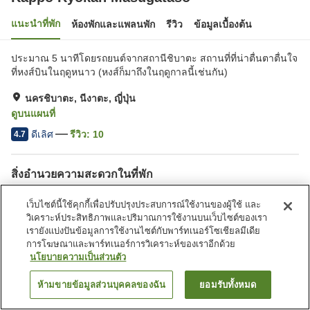
แนะนำที่พัก
ห้องพักและแพลนพัก
รีวิว
ข้อมูลเบื้องต้น
ประมาณ 5 นาทีโดยรถยนต์จากสถานีชิบาตะ สถานที่ที่น่าตื่นตาตื่นใจ
ที่หงส์บินในฤดูหนาว (หงส์ก็มาถึงในฤดูกาลนี้เช่นกัน)
นครชิบาตะ, นีงาตะ, ญี่ปุ่น
ดูบนแผนที่
ดีเลิศ
รีวิว:
10
4.7
สิ่งอำนวยความสะดวกในที่พัก
ที่จอดรถ
ตู้จำหน่ายอัตโนมัติ
เว็บไซต์นี้ใช้คุกกี้เพื่อปรับปรุงประสบการณ์ใช้งานของผู้ใช้ และ
ห้องจัดเลี้ยง
ห้องอาบน้ำใหญ่
วิเคราะห์ประสิทธิภาพและปริมาณการใช้งานบนเว็บไซต์ของเรา
เรายังแบ่งปันข้อมูลการใช้งานไซต์กับพาร์ทเนอร์โซเชียลมีเดีย
การโฆษณาและพาร์ทเนอร์การวิเคราะห์ของเราอีกด้วย
หน้าแรก
ญี่ปุ่น
นีงาตะ
นครชิบาตะ
นโยบายความเป็นส่วนตัว
Kappo Ryokan Masugataso
ห้ามขายข้อมูลส่วนบุคคลของฉัน
ยอมรับทั้งหมด
ค้นหาห้องพัก