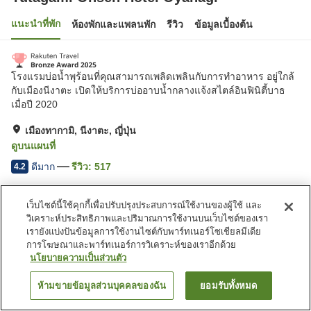
แนะนำที่พัก
ห้องพักและแพลนพัก
รีวิว
ข้อมูลเบื้องต้น
โรงแรมบ่อน้ำพุร้อนที่คุณสามารถเพลิดเพลินกับการทำอาหาร อยู่ใกล้
กับเมืองนีงาตะ เปิดให้บริการบ่ออาบน้ำกลางแจ้งสไตล์อินฟินิตี้บาธ
เมื่อปี 2020
เมืองทากามิ, นีงาตะ, ญี่ปุ่น
ดูบนแผนที่
ดีมาก
รีวิว:
517
4.2
เว็บไซต์นี้ใช้คุกกี้เพื่อปรับปรุงประสบการณ์ใช้งานของผู้ใช้ และ
สิ่งอำนวยความสะดวกในที่พัก
วิเคราะห์ประสิทธิภาพและปริมาณการใช้งานบนเว็บไซต์ของเรา
ที่จอดรถ
ซาวน่า
เรายังแบ่งปันข้อมูลการใช้งานไซต์กับพาร์ทเนอร์โซเชียลมีเดีย
สปา/บิวตี้ซาลอน
สระว่ายน้ำ
การโฆษณาและพาร์ทเนอร์การวิเคราะห์ของเราอีกด้วย
นโยบายความเป็นส่วนตัว
หน้าแรก
ญี่ปุ่น
นีงาตะ
เมืองทากามิ
ห้ามขายข้อมูลส่วนบุคคลของฉัน
ยอมรับทั้งหมด
ค้นหาห้องพัก
Yutagami Onsen Hotel Oyanagi