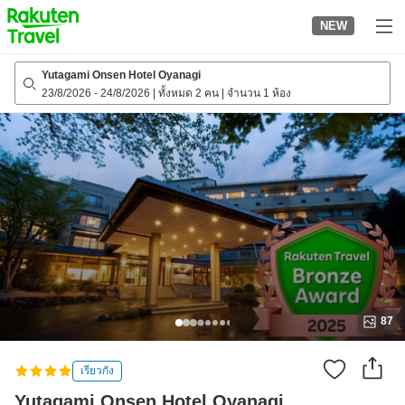
to
NEW
top
page
Yutagami Onsen Hotel Oyanagi
23/8/2026
-
24/8/2026
|
ทั้งหมด 2 คน
|
จำนวน 1 ห้อง
87
เรียวกัง
Yutagami Onsen Hotel Oyanagi