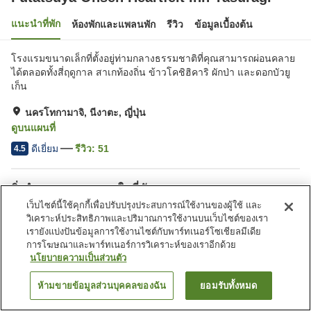
แนะนำที่พัก
ห้องพักและแพลนพัก
รีวิว
ข้อมูลเบื้องต้น
โรงแรมขนาดเล็กที่ตั้งอยู่ท่ามกลางธรรมชาติที่คุณสามารถผ่อนคลาย
ได้ตลอดทั้งสี่ฤดูกาล สาเกท้องถิ่น ข้าวโคชิฮิคาริ ผักป่า และดอกบัวยู
เก็น
นครโทกามาจิ, นีงาตะ, ญี่ปุ่น
ดูบนแผนที่
ดีเยี่ยม
รีวิว:
51
4.5
สิ่งอำนวยความสะดวกในที่พัก
เว็บไซต์นี้ใช้คุกกี้เพื่อปรับปรุงประสบการณ์ใช้งานของผู้ใช้ และ
ที่จอดรถ
ตู้จำหน่ายอัตโนมัติ
วิเคราะห์ประสิทธิภาพและปริมาณการใช้งานบนเว็บไซต์ของเรา
ห้องจัดเลี้ยง
ห้องอาบน้ำใหญ่ (มีบ่อน้ำพุ
เรายังแบ่งปันข้อมูลการใช้งานไซต์กับพาร์ทเนอร์โซเชียลมีเดีย
ร้อน)
การโฆษณาและพาร์ทเนอร์การวิเคราะห์ของเราอีกด้วย
นโยบายความเป็นส่วนตัว
หน้าแรก
ญี่ปุ่น
นีงาตะ
นครโทกามาจิ
ห้ามขายข้อมูลส่วนบุคคลของฉัน
ยอมรับทั้งหมด
Futatsuya Onsen Heartfelt Inn Yasuragi
ค้นหาห้องพัก