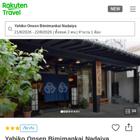
to
NEW
top
page
Yahiko Onsen Bimimankai Nadaiya
21/8/2026
-
22/8/2026
|
ทั้งหมด 2 คน
|
จำนวน 1 ห้อง
34
เรียวกัง
Yahiko Onsen Bimimankai Nadaiya