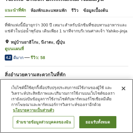
แนะนำที่พัก
ห้องพักและแพลนพัก
รีวิว
ข้อมูลเบื้องต้น
ที่พักแห่งนี้มีอายุกว่า 300 ปี เหมาะสำหรับนักชิมที่ชอบทานอาหารและ
แช่ตัวในบ่อน้ำพุร้อน เดินเพียง 1 นาทีจากบริเวณศาลเจ้า Yahiko-jinja
หมู่บ้านยาฮิโกะ, นีงาตะ, ญี่ปุ่น
ดูบนแผนที่
ดีมาก
รีวิว:
58
4.2
สิ่งอำนวยความสะดวกในที่พัก
ที่จอดรถ
สปา/บิวตี้ซาลอน
เว็บไซต์นี้ใช้คุกกี้เพื่อปรับปรุงประสบการณ์ใช้งานของผู้ใช้ และ
ตู้จำหน่ายอัตโนมัติ
ห้องจัดเลี้ยง
วิเคราะห์ประสิทธิภาพและปริมาณการใช้งานบนเว็บไซต์ของเรา
เรายังแบ่งปันข้อมูลการใช้งานไซต์กับพาร์ทเนอร์โซเชียลมีเดีย
การโฆษณาและพาร์ทเนอร์การวิเคราะห์ของเราอีกด้วย
หน้าแรก
ญี่ปุ่น
นีงาตะ
หมู่บ้านยาฮิโกะ
นโยบายความเป็นส่วนตัว
Yahiko Onsen Bimimankai Nadaiya
ห้ามขายข้อมูลส่วนบุคคลของฉัน
ยอมรับทั้งหมด
ค้นหาห้องพัก