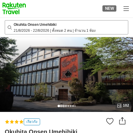
to
NEW
top
page
Okuhita Onsen Umehibiki
21/8/2026
-
22/8/2026
|
ทั้งหมด 2 คน
|
จำนวน 1 ห้อง
102
เรียวกัง
Okuhita Onsen Umehibiki