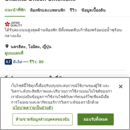
แนะนำที่พัก
ห้องพักและแพลนพัก
รีวิว
ข้อมูลเบื้องต้น
ได้รับคะแนนสูงสุดด้านห้องพัก มีทั้งหมดสิบเก้าห้องพร้อมบ่อน้ำพุร้อน
กลางแจ้ง
นครฮิตะ, โออิตะ, ญี่ปุ่น
ดูบนแผนที่
ดีเลิศ
รีวิว:
80
4.7
สิ่งอำนวยความสะดวกในที่พัก
เว็บไซต์นี้ใช้คุกกี้เพื่อปรับปรุงประสบการณ์ใช้งานของผู้ใช้ และ
ซาวน่า
สปา/บิวตี้ซาลอน
วิเคราะห์ประสิทธิภาพและปริมาณการใช้งานบนเว็บไซต์ของเรา
บาร์
ตู้จำหน่ายอัตโนมัติ
เรายังแบ่งปันข้อมูลการใช้งานไซต์กับพาร์ทเนอร์โซเชียลมีเดีย
การโฆษณาและพาร์ทเนอร์การวิเคราะห์ของเราอีกด้วย
นโยบายความเป็นส่วนตัว
หน้าแรก
ญี่ปุ่น
โออิตะ
นครฮิตะ
Okuhita Onsen Umehibiki
ห้ามขายข้อมูลส่วนบุคคลของฉัน
ยอมรับทั้งหมด
ค้นหาห้องพัก