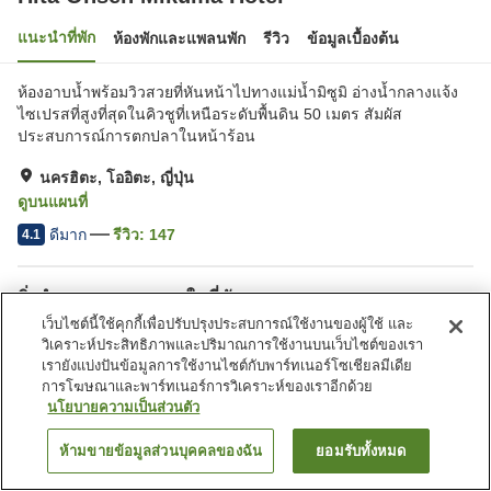
แนะนำที่พัก
ห้องพักและแพลนพัก
รีวิว
ข้อมูลเบื้องต้น
ห้องอาบน้ำพร้อมวิวสวยที่หันหน้าไปทางแม่น้ำมิซูมิ อ่างน้ำกลางแจ้ง
ไซเปรสที่สูงที่สุดในคิวชูที่เหนือระดับพื้นดิน 50 เมตร สัมผัส
ประสบการณ์การตกปลาในหน้าร้อน
นครฮิตะ, โออิตะ, ญี่ปุ่น
ดูบนแผนที่
ดีมาก
รีวิว:
147
4.1
สิ่งอำนวยความสะดวกในที่พัก
เว็บไซต์นี้ใช้คุกกี้เพื่อปรับปรุงประสบการณ์ใช้งานของผู้ใช้ และ
ที่จอดรถ
สปา/บิวตี้ซาลอน
วิเคราะห์ประสิทธิภาพและปริมาณการใช้งานบนเว็บไซต์ของเรา
เลานจ์
คาเฟ่
เรายังแบ่งปันข้อมูลการใช้งานไซต์กับพาร์ทเนอร์โซเชียลมีเดีย
การโฆษณาและพาร์ทเนอร์การวิเคราะห์ของเราอีกด้วย
นโยบายความเป็นส่วนตัว
หน้าแรก
ญี่ปุ่น
โออิตะ
นครฮิตะ
Hita Onsen Mikuma Hotel
ห้ามขายข้อมูลส่วนบุคคลของฉัน
ยอมรับทั้งหมด
ค้นหาห้องพัก