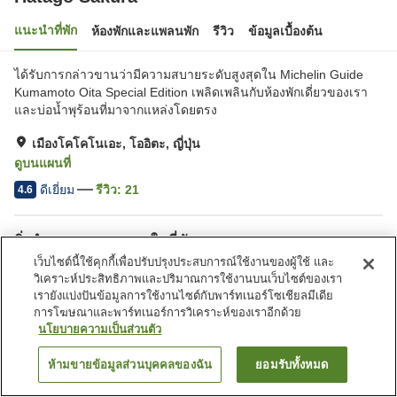
แนะนำที่พัก
ห้องพักและแพลนพัก
รีวิว
ข้อมูลเบื้องต้น
ได้รับการกล่าวขานว่ามีความสบายระดับสูงสุดใน Michelin Guide
Kumamoto Oita Special Edition เพลิดเพลินกับห้องพักเดี่ยวของเรา
และบ่อน้ำพุร้อนที่มาจากแหล่งโดยตรง
เมืองโคโคโนเอะ, โออิตะ, ญี่ปุ่น
ดูบนแผนที่
ดีเยี่ยม
รีวิว:
21
4.6
สิ่งอำนวยความสะดวกในที่พัก
เว็บไซต์นี้ใช้คุกกี้เพื่อปรับปรุงประสบการณ์ใช้งานของผู้ใช้ และ
ร้านอาหาร
ห้องอาหารส่วนตัว
วิเคราะห์ประสิทธิภาพและปริมาณการใช้งานบนเว็บไซต์ของเรา
เลานจ์
พื้นที่นอกห้องพักรองรับสัตว์
เรายังแบ่งปันข้อมูลการใช้งานไซต์กับพาร์ทเนอร์โซเชียลมีเดีย
เลี้ยง
การโฆษณาและพาร์ทเนอร์การวิเคราะห์ของเราอีกด้วย
นโยบายความเป็นส่วนตัว
หน้าแรก
ญี่ปุ่น
โออิตะ
เมืองโคโคโนเอะ
Hatago Sakura
ห้ามขายข้อมูลส่วนบุคคลของฉัน
ยอมรับทั้งหมด
ค้นหาห้องพัก