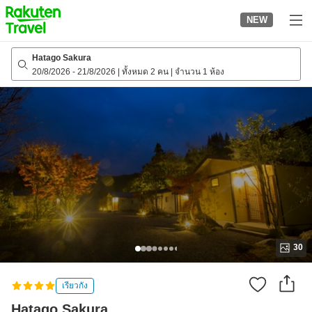
to
NEW
top
page
Hatago Sakura
20/8/2026
-
21/8/2026
|
ทั้งหมด 2 คน
|
จำนวน 1 ห้อง
30
เรียวกัง
Hatago Sakura