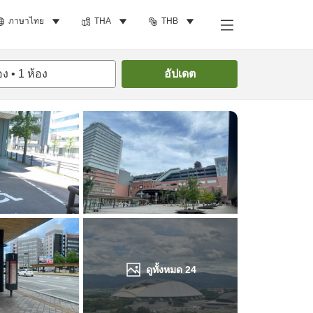
ภาษาไทย
THA
THB
ค้นหาห้องพัก
อง
•
1
ห้อง
อัปเดต
ดูทั้งหมด
24