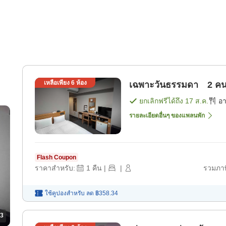
เหลือเพียง
6
ห้อง
เฉพาะวันธรรมดา 2 คนสุด
ยกเลิกฟรีได้ถึง
17 ส.ค.
อ
รายละเอียดอื่นๆ ของแพลนพัก
Flash Coupon
ราคาสำหรับ:
1
คืน
|
|
รวมภาษ
ใช้คูปองสำหรับ
ลด
฿358.34
3