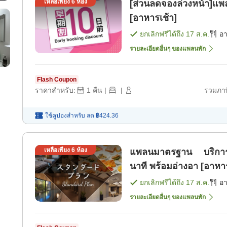
เหลือเพียง
6
ห้อง
[ส่วนลดจองล่วงหน้า]แพ
[อาหารเช้า]
ยกเลิกฟรีได้ถึง
17 ส.ค.
อ
รายละเอียดอื่นๆ ของแพลนพัก
Flash Coupon
ราคาสำหรับ:
1
คืน
|
|
รวมภาษ
ใช้คูปองสำหรับ
ลด
฿424.36
เหลือเพียง
6
ห้อง
แพลนมาตรฐาน บริการอา
นาที พร้อมอ่างอา [อาหาร
ยกเลิกฟรีได้ถึง
17 ส.ค.
อ
รายละเอียดอื่นๆ ของแพลนพัก