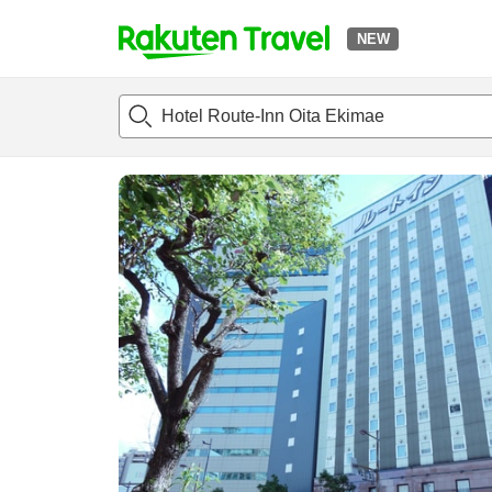
NEW
t
แนะนำที่พัก
ห้องพักและแพลนพัก
รีวิว
ไฮไลต์
สิ่่งอำนวยค
o
p
P
a
g
e
_
s
e
a
r
c
h