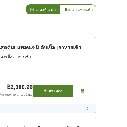
แสดงห้องพัก
แสดงแพลนพัก
คุ้ม! แพลนเซมิ-ดับเบิ้ล [อาหารเช้า]
าหาร
อาหารเช้า
฿2,388.99
ทำการจอง
ีและค่าธรรมเนียม