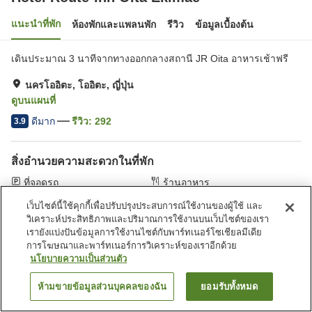
แนะนำที่พัก
ห้องพักและแพลนพัก
รีวิว
ข้อมูลเบื้องต้น
เดินประมาณ 3 นาทีจากทางออกกลางสถานี JR Oita อาหารเช้าฟรี
นครโออิตะ, โออิตะ, ญี่ปุ่น
ดูบนแผนที่
ดีมาก
รีวิว:
292
3.9
สิ่งอำนวยความสะดวกในที่พัก
ที่จอดรถ
ร้านอาหาร
ตู้จำหน่ายอัตโนมัติ
ห้องอาบน้ำใหญ่
เว็บไซต์นี้ใช้คุกกี้เพื่อปรับปรุงประสบการณ์ใช้งานของผู้ใช้ และ
วิเคราะห์ประสิทธิภาพและปริมาณการใช้งานบนเว็บไซต์ของเรา
หน้าแรก
ญี่ปุ่น
โออิตะ
นครโออิตะ
เรายังแบ่งปันข้อมูลการใช้งานไซต์กับพาร์ทเนอร์โซเชียลมีเดีย
Hotel Route-Inn Oita Ekimae
การโฆษณาและพาร์ทเนอร์การวิเคราะห์ของเราอีกด้วย
นโยบายความเป็นส่วนตัว
ห้ามขายข้อมูลส่วนบุคคลของฉัน
ยอมรับทั้งหมด
ค้นหาห้องพัก