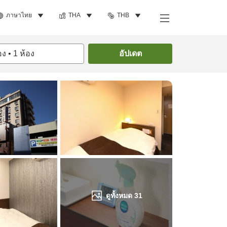
ภาษาไทย
THA
THB
ค้นหาห้องพัก
อง
•
1
ห้อง
อัปเดต
ดูทั้งหมด
31