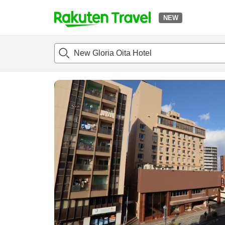
NEW
t
แนะนำที่พัก
ห้องพักและแพลนพัก
รีวิว
สิ่่งอำนวยความสะด
o
p
P
a
g
e
_
s
e
a
r
c
h