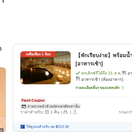
รา
ด
เหลือเพียง
1
ห้อง
【พักเรียบง่าย】พร้อมน้
[อาหารเช้า]
ยกเลิกฟรีได้ถึง
21 ส.ค.
อ
อาหารเช้า (ห้องอาหาร)
รายละเอียดอื่นๆ ของแพลนพัก
Flash Coupon
จ่ายล่วงหน้าด้วยบัตรเครดิตเท่านั้น
ราคาสำหรับ:
1
คืน
|
|
รวมภาษ
ใช้คูปองสำหรับ
ลด
฿310.36
2