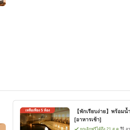
เหลือเพียง
5
ห้อง
【พักเรียบง่าย】พร้อมน้
[อาหารเช้า]
ยกเลิกฟรีได้ถึง
21 ส.ค.
อ