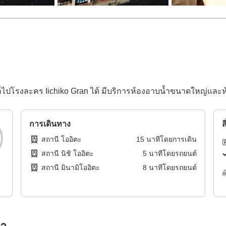
าทีก็ไปโรงละคร Iichiko Gran ได้ มีบริการห้องอาบน้ำขนาดใหญ่แล
การเดินทาง
ส
สถานี โออิตะ
15
นาทีโดย
การเดิน
สถานี นิชิ โออิตะ
5
นาทีโดย
รถยนต์
สถานี มินามิโออิตะ
8
นาทีโดย
รถยนต์