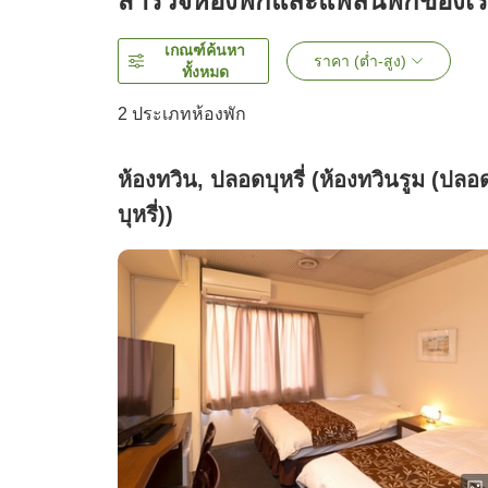
สำรวจห้องพักและแพลนพักของเ
เกณฑ์ค้นหา
ราคา (ต่ำ-สูง)
ทั้งหมด
2
ประเภทห้องพัก
ห้องทวิน, ปลอดบุหรี่ (ห้องทวินรูม (ปลอ
บุหรี่))