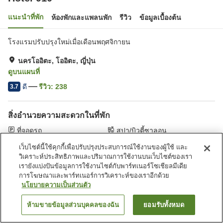
แนะนำที่พัก
ห้องพักและแพลนพัก
รีวิว
ข้อมูลเบื้องต้น
โรงแรมปรับปรุงใหม่เมื่อเดือนพฤศจิกายน
นครโออิตะ, โออิตะ, ญี่ปุ่น
ดูบนแผนที่
ดี
รีวิว:
238
3.7
สิ่งอำนวยความสะดวกในที่พัก
ที่จอดรถ
สปา/บิวตี้ซาลอน
บาร์
ตู้จำหน่ายอัตโนมัติ
เว็บไซต์นี้ใช้คุกกี้เพื่อปรับปรุงประสบการณ์ใช้งานของผู้ใช้ และ
วิเคราะห์ประสิทธิภาพและปริมาณการใช้งานบนเว็บไซต์ของเรา
เรายังแบ่งปันข้อมูลการใช้งานไซต์กับพาร์ทเนอร์โซเชียลมีเดีย
หน้าแรก
ญี่ปุ่น
โออิตะ
นครโออิตะ
Hotel 910
การโฆษณาและพาร์ทเนอร์การวิเคราะห์ของเราอีกด้วย
นโยบายความเป็นส่วนตัว
ห้ามขายข้อมูลส่วนบุคคลของฉัน
ยอมรับทั้งหมด
ค้นหาห้องพัก