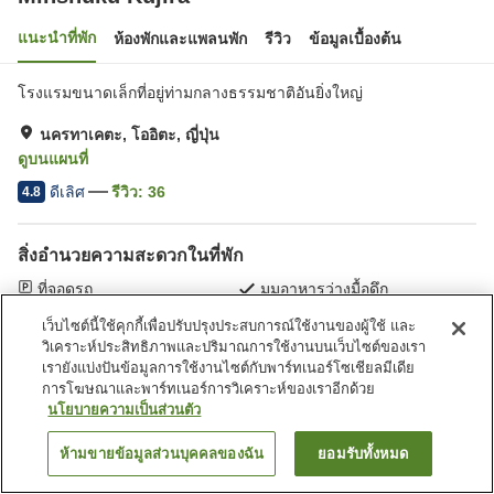
แนะนำที่พัก
ห้องพักและแพลนพัก
รีวิว
ข้อมูลเบื้องต้น
โรงแรมขนาดเล็กที่อยู่ท่ามกลางธรรมชาติอันยิ่งใหญ่
นครทาเคตะ, โออิตะ, ญี่ปุ่น
ดูบนแผนที่
ดีเลิศ
รีวิว:
36
4.8
สิ่งอำนวยความสะดวกในที่พัก
ที่จอดรถ
มุมอาหารว่างมื้อดึก
มุมอิซากายะ
ร้านค้า
เว็บไซต์นี้ใช้คุกกี้เพื่อปรับปรุงประสบการณ์ใช้งานของผู้ใช้ และ
วิเคราะห์ประสิทธิภาพและปริมาณการใช้งานบนเว็บไซต์ของเรา
เรายังแบ่งปันข้อมูลการใช้งานไซต์กับพาร์ทเนอร์โซเชียลมีเดีย
หน้าแรก
ญี่ปุ่น
โออิตะ
นครทาเคตะ
Minshuku Kujira
การโฆษณาและพาร์ทเนอร์การวิเคราะห์ของเราอีกด้วย
นโยบายความเป็นส่วนตัว
ห้ามขายข้อมูลส่วนบุคคลของฉัน
ยอมรับทั้งหมด
ค้นหาห้องพัก