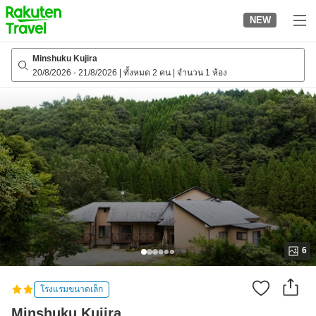
to
NEW
top
page
Minshuku Kujira
20/8/2026
-
21/8/2026
|
ทั้งหมด 2 คน
|
จำนวน 1 ห้อง
6
โรงแรมขนาดเล็ก
Minshuku Kujira