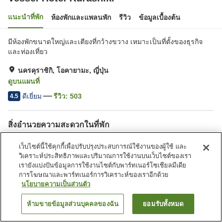
แนะนำที่พัก
ห้องพักและแพลนพัก
รีวิว
ข้อมูลเบื้องต้น
มีห้องพักขนาดใหญ่และเตียงที่กว้างขวาง เหมาะเป็นที่ตั้งของธุรกิจ
และท่องเที่ยว
นครคุราชิกิ, โอคายามะ, ญี่ปุ่น
ดูบนแผนที่
ดีเยี่ยม
รีวิว:
503
4.5
สิ่งอำนวยความสะดวกในที่พัก
Wi-Fi
เลานจ์
เว็บไซต์นี้ใช้คุกกี้เพื่อปรับปรุงประสบการณ์ใช้งานของผู้ใช้ และ
มีพื้นที่สำหรับสูบบุหรี่
ตู้จำหน่ายอัตโนมัติ
วิเคราะห์ประสิทธิภาพและปริมาณการใช้งานบนเว็บไซต์ของเรา
เรายังแบ่งปันข้อมูลการใช้งานไซต์กับพาร์ทเนอร์โซเชียลมีเดีย
การโฆษณาและพาร์ทเนอร์การวิเคราะห์ของเราอีกด้วย
หน้าแรก
ญี่ปุ่น
โอคายามะ
นครคุราชิกิ
Vessel Hotel Kurashiki
นโยบายความเป็นส่วนตัว
ห้ามขายข้อมูลส่วนบุคคลของฉัน
ยอมรับทั้งหมด
ค้นหาห้องพัก