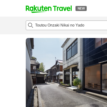
NEW
t
แนะนำที่พัก
ห้องพักและแพลนพัก
รีวิว
สิ่่งอำนวยความสะด
o
p
P
a
g
e
_
s
e
a
r
c
h