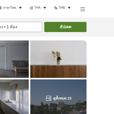
ภาษาไทย
THA
THB
ค้นหาห้องพัก
อง
•
1
ห้อง
อัปเดต
ดูทั้งหมด
15