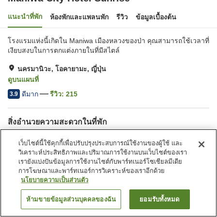
แนะนำที่พัก
ห้องพักและแพลนพัก
รีวิว
ข้อมูลเบื้องต้น
โรงแรมแห่งนี้เกิดใน Maniwa เมืองหลวงของป่า คุณสามารถใช้เวลาที่
เงียบสงบในการตกแต่งภายในที่มีสไตล์
นครมานิวะ, โอคายามะ, ญี่ปุ่น
ดูบนแผนที่
ดีมาก
รีวิว:
215
3.9
สิ่งอำนวยความสะดวกในที่พัก
ที่จอดรถ
สปา/บิวตี้ซาลอน
เว็บไซต์นี้ใช้คุกกี้เพื่อปรับปรุงประสบการณ์ใช้งานของผู้ใช้ และ
ตู้จำหน่ายอัตโนมัติ
บริการซักผ้า (มีค่าบริการ)
วิเคราะห์ประสิทธิภาพและปริมาณการใช้งานบนเว็บไซต์ของเรา
เรายังแบ่งปันข้อมูลการใช้งานไซต์กับพาร์ทเนอร์โซเชียลมีเดีย
การโฆษณาและพาร์ทเนอร์การวิเคราะห์ของเราอีกด้วย
หน้าแรก
ญี่ปุ่น
โอคายามะ
นครมานิวะ
นโยบายความเป็นส่วนตัว
Maniwa City Hotel Sunrise
ห้ามขายข้อมูลส่วนบุคคลของฉัน
ยอมรับทั้งหมด
ค้นหาห้องพัก