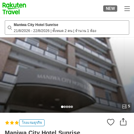
to
NEW
top
page
Maniwa City Hotel Sunrise
21/8/2026
-
22/8/2026
|
ทั้งหมด 2 คน
|
จำนวน 1 ห้อง
5
โรงแรมธุรกิจ
Maniwa City Hotel Sunrise