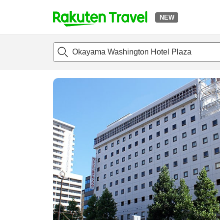
NEW
t
แนะนำที่พัก
ห้องพักและแพลนพัก
รีวิว
สิ่่งอำนวยความสะด
o
p
P
a
g
e
_
s
e
a
r
c
h