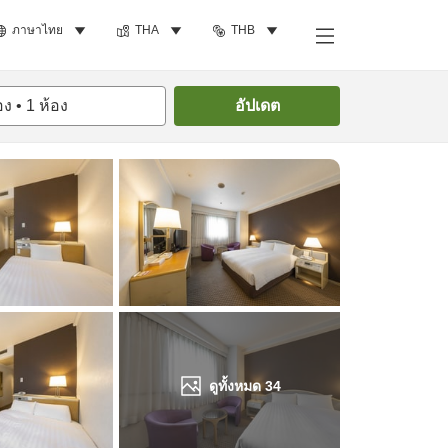
ภาษาไทย
THA
THB
ค้นหาห้องพัก
อง
•
1
ห้อง
อัปเดต
ดูทั้งหมด
34