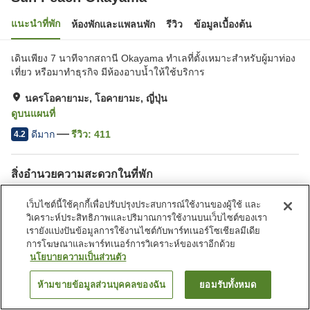
แนะนำที่พัก
ห้องพักและแพลนพัก
รีวิว
ข้อมูลเบื้องต้น
เดินเพียง 7 นาทีจากสถานี Okayama ทำเลที่ตั้งเหมาะสำหรับผู้มาท่อง
เที่ยว หรือมาทำธุรกิจ มีห้องอาบน้ำให้ใช้บริการ
นครโอคายามะ, โอคายามะ, ญี่ปุ่น
ดูบนแผนที่
ดีมาก
รีวิว:
411
4.2
สิ่งอำนวยความสะดวกในที่พัก
ที่จอดรถ
สปา/บิวตี้ซาลอน
เว็บไซต์นี้ใช้คุกกี้เพื่อปรับปรุงประสบการณ์ใช้งานของผู้ใช้ และ
ร้านอาหาร
ตู้จำหน่ายอัตโนมัติ
วิเคราะห์ประสิทธิภาพและปริมาณการใช้งานบนเว็บไซต์ของเรา
เรายังแบ่งปันข้อมูลการใช้งานไซต์กับพาร์ทเนอร์โซเชียลมีเดีย
การโฆษณาและพาร์ทเนอร์การวิเคราะห์ของเราอีกด้วย
หน้าแรก
ญี่ปุ่น
โอคายามะ
นครโอคายามะ
นโยบายความเป็นส่วนตัว
Sun Peach Okayama
ห้ามขายข้อมูลส่วนบุคคลของฉัน
ยอมรับทั้งหมด
ค้นหาห้องพัก