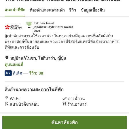
แนะนำที่พัก
ห้องพักและแพลนพัก
รีวิว
ข้อมูลเบื้องต้น
ผู้เข้าพักสามารถใช้เวลาช่วงวันหยุดอย่างมีคุณภาพเพื่อสัมผัสกับ
พระอาทิตย์ขึ้นสายลมและช่วงเวลาที่รีสอร์ทแห่งนี้ที่แสวงหาอาหาร
ที่พักและการต้อนรับ
หมู่บ้านกิโนซา, โอกินาว่า, ญี่ปุ่น
ดูบนแผนที่
ดีเลิศ
รีวิว:
38
4.7
สิ่งอำนวยความสะดวกในที่พัก
Wi-Fi
อ่างน้ำวน
สปา/บิวตี้ซาลอน
ร้านอาหาร
หน้าแรก
ญี่ปุ่น
โอกินาว่า
หมู่บ้านกิโนซา
ค้นหาห้องพัก
The Hiramatsu Hotels and Resorts Ginoza