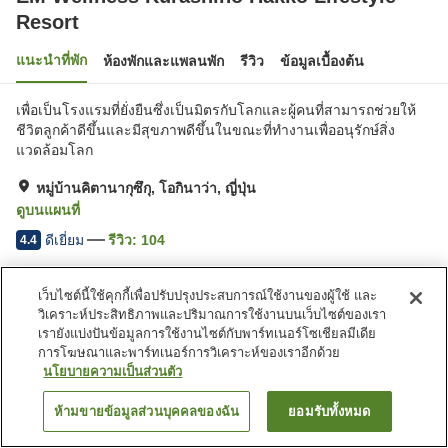
Resort
แนะนำที่พัก
ห้องพักและแพลนพัก
รีวิว
ข้อมูลเบื้องต้น
เพื่อเป็นโรงแรมที่ยั่งยืนซึ่งเป็นมิตรกับโลกและผู้คนที่สามารถช่วยให้
ชีวิตลูกค้าดีขึ้นและมีสุขภาพดีขึ้นในขณะที่ทำงานเพื่ออนุรักษ์สิ่ง
แวดล้อมโลก
หมู่บ้านคิตานากุซึกุ, โอกินาว่า, ญี่ปุ่น
ดูบนแผนที่
ดีเยี่ยม
รีวิว:
104
4.4
เว็บไซต์นี้ใช้คุกกี้เพื่อปรับปรุงประสบการณ์ใช้งานของผู้ใช้ และ
สิ่งอำนวยความสะดวกในที่พัก
วิเคราะห์ประสิทธิภาพและปริมาณการใช้งานบนเว็บไซต์ของเรา
ที่จอดรถ
อ่างน้ำวน
เรายังแบ่งปันข้อมูลการใช้งานไซต์กับพาร์ทเนอร์โซเชียลมีเดีย
อ่างหินร้อน
ซาวน่า
การโฆษณาและพาร์ทเนอร์การวิเคราะห์ของเราอีกด้วย
นโยบายความเป็นส่วนตัว
หน้าแรก
ญี่ปุ่น
โอกินาว่า
หมู่บ้านคิตานากุซึกุ
ห้ามขายข้อมูลส่วนบุคคลของฉัน
ยอมรับทั้งหมด
ค้นหาห้องพัก
EM Wellness Kurashino Hakko Lifestyle Resort