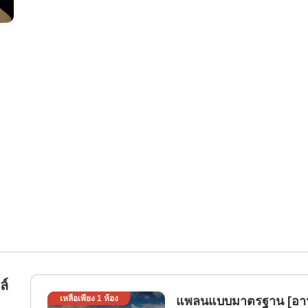
ล์
เหลือเพียง
1
ห้อง
แพลนแบบมาตรฐาน [อาห