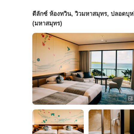
ดีลักซ์ ห้องทวิน, วิวมหาสมุทร, ปลอดบุหร
(มหาสมุทร)