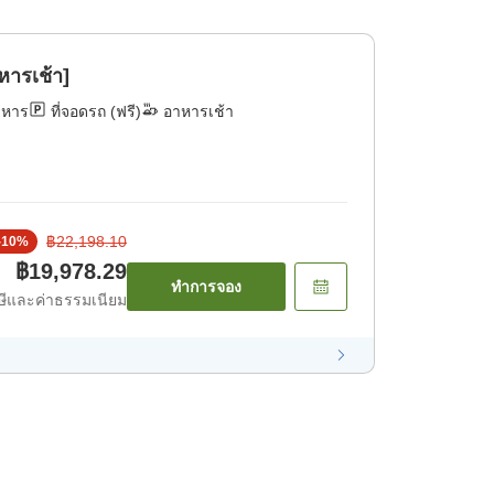
ารเช้า]
าหาร
ที่จอดรถ (ฟรี)
อาหารเช้า
฿22,198.10
-
10
%
฿19,978.29
ทำการจอง
ีและค่าธรรมเนียม