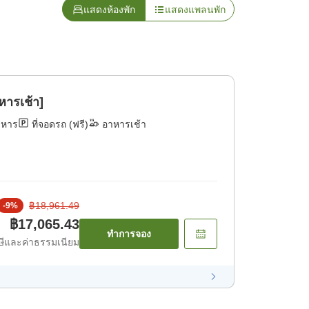
แสดงห้องพัก
แสดงแพลนพัก
ารเช้า]
าหาร
ที่จอดรถ (ฟรี)
อาหารเช้า
฿18,961.49
-
9
%
฿17,065.43
ทำการจอง
ีและค่าธรรมเนียม