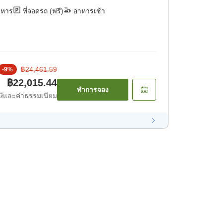
าหาร
ที่จอดรถ (ฟรี)
อาหารเช้า
฿24,461.59
-
9
%
฿22,015.44
ทำการจอง
ีและค่าธรรมเนียม