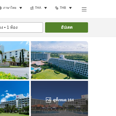
ภาษาไทย
THA
THB
ค้นหาห้องพัก
อง
•
1
ห้อง
อัปเดต
ดูทั้งหมด
164