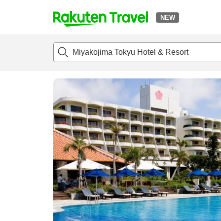
NEW
t
แนะนำที่พัก
ห้องพักและแพลนพัก
รีวิว
สิ่่งอำนวยความสะด
o
p
P
a
g
e
_
s
e
a
r
c
h