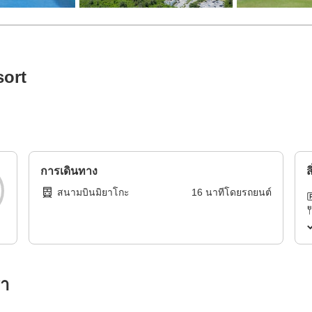
sort
การเดินทาง
ส
สนามบินมิยาโกะ
16
นาทีโดย
รถยนต์
รา