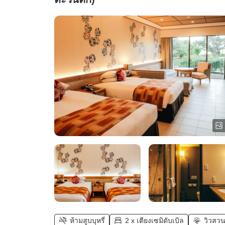
ห้ามสูบบุหรี่
2 x เตียงเซมิดับเบิล
วิวสว