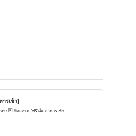
ารเช้า]
าหาร
ที่จอดรถ (ฟรี)
อาหารเช้า