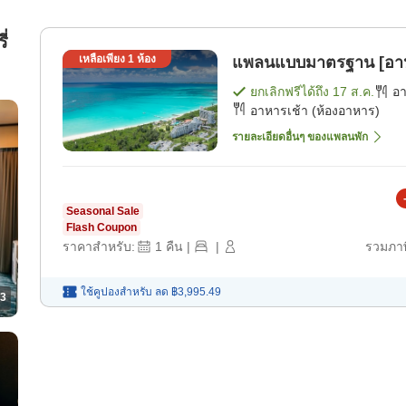
ี่
เหลือเพียง
1
ห้อง
แพลนแบบมาตรฐาน [อาห
ยกเลิกฟรีได้ถึง
17 ส.ค.
อ
อาหารเช้า (ห้องอาหาร)
รายละเอียดอื่นๆ ของแพลนพัก
Seasonal Sale
Flash Coupon
ราคาสำหรับ:
1
คืน
|
|
รวมภาษ
ใช้คูปองสำหรับ
ลด
฿3,995.49
3