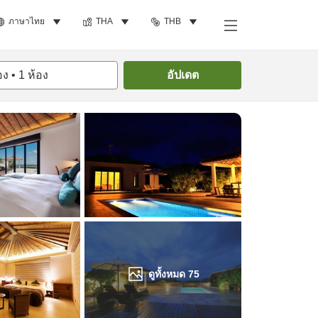
ภาษาไทย
THA
THB
ค้นหาห้องพัก
อง
•
1
ห้อง
อัปเดต
ดูทั้งหมด
75