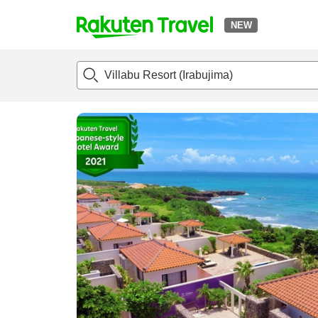
NEW
t
แนะนำที่พัก
ห้องพักและแพลนพัก
รีวิว
สิ่่งอำนวยความสะด
o
p
P
a
g
e
_
s
e
a
r
c
h