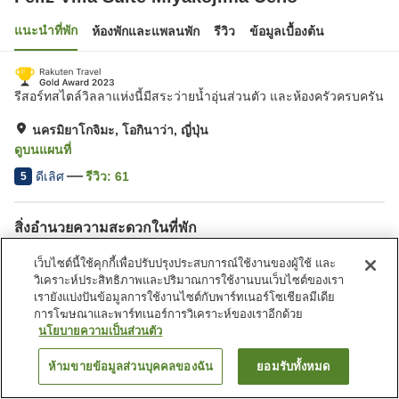
แนะนำที่พัก
ห้องพักและแพลนพัก
รีวิว
ข้อมูลเบื้องต้น
รีสอร์ทสไตล์วิลลาแห่งนี้มีสระว่ายน้ำอุ่นส่วนตัว และห้องครัวครบครัน
นครมิยาโกจิมะ, โอกินาว่า, ญี่ปุ่น
ดูบนแผนที่
ดีเลิศ
รีวิว:
61
5
สิ่งอำนวยความสะดวกในที่พัก
ที่จอดรถ
เว็บไซต์นี้ใช้คุกกี้เพื่อปรับปรุงประสบการณ์ใช้งานของผู้ใช้ และ
วิเคราะห์ประสิทธิภาพและปริมาณการใช้งานบนเว็บไซต์ของเรา
เรายังแบ่งปันข้อมูลการใช้งานไซต์กับพาร์ทเนอร์โซเชียลมีเดีย
หน้าแรก
ญี่ปุ่น
โอกินาว่า
นครมิยาโกจิมะ
การโฆษณาและพาร์ทเนอร์การวิเคราะห์ของเราอีกด้วย
Feliz Villa Suite Miyakojima Ueno
นโยบายความเป็นส่วนตัว
ห้ามขายข้อมูลส่วนบุคคลของฉัน
ยอมรับทั้งหมด
ค้นหาห้องพัก