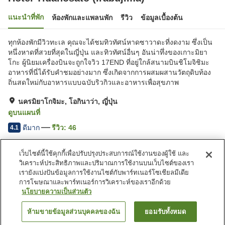
แนะนำที่พัก
ห้องพักและแพลนพัก
รีวิว
ข้อมูลเบื้องต้น
ทุกห้องพักมีวิวทะเล คุณจะได้ชมทิวทัศน์หาดซาวาดะที่งดงาม ซึ่งเป็น
หนึ่งหาดที่สวยที่สุดในญี่ปุ่น และทิวทัศน์อื่นๆ อันน่าทึ่งของเกาะมิยา
โกะ ผู้นิยมเครื่องบินจะถูกใจวิว 17END ที่อยู่ใกล้สนามบินชิโมจิชิมะ
อาหารที่นี่ได้รับคำชมอย่างมาก ซึ่งเกิดจากการผสมผสานวัตถุดิบท้อง
ถิ่นสดใหม่กับอาหารแบบฉบับริวกิวและอาหารเพื่อสุขภาพ
นครมิยาโกจิมะ, โอกินาว่า, ญี่ปุ่น
ดูบนแผนที่
ดีมาก
รีวิว:
46
4.1
เว็บไซต์นี้ใช้คุกกี้เพื่อปรับปรุงประสบการณ์ใช้งานของผู้ใช้ และ
สิ่งอำนวยความสะดวกในที่พัก
วิเคราะห์ประสิทธิภาพและปริมาณการใช้งานบนเว็บไซต์ของเรา
ที่จอดรถ
ร้านอาหาร
เรายังแบ่งปันข้อมูลการใช้งานไซต์กับพาร์ทเนอร์โซเชียลมีเดีย
ตู้จำหน่ายอัตโนมัติ
ร้านค้า
การโฆษณาและพาร์ทเนอร์การวิเคราะห์ของเราอีกด้วย
นโยบายความเป็นส่วนตัว
หน้าแรก
ญี่ปุ่น
โอกินาว่า
นครมิยาโกจิมะ
ห้ามขายข้อมูลส่วนบุคคลของฉัน
ยอมรับทั้งหมด
ค้นหาห้องพัก
Hotel Tidanosato (Irabujima)