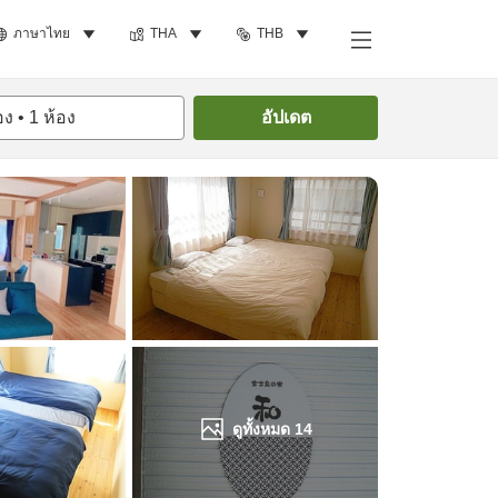
ภาษาไทย
THA
THB
ค้นหาห้องพัก
อง
•
1
ห้อง
อัปเดต
ดูทั้งหมด
14