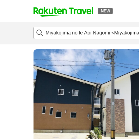
NEW
t
แนะนำที่พัก
ห้องพักและแพลนพัก
รีวิว
สิ่่งอำนวยความสะด
o
p
P
a
g
e
_
s
e
a
r
c
h