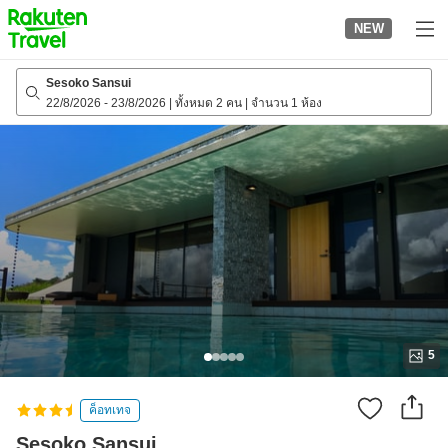
to
NEW
top
page
Sesoko Sansui
22/8/2026
-
23/8/2026
|
ทั้งหมด 2 คน
|
จำนวน 1 ห้อง
5
ค็อทเทจ
Sesoko Sansui