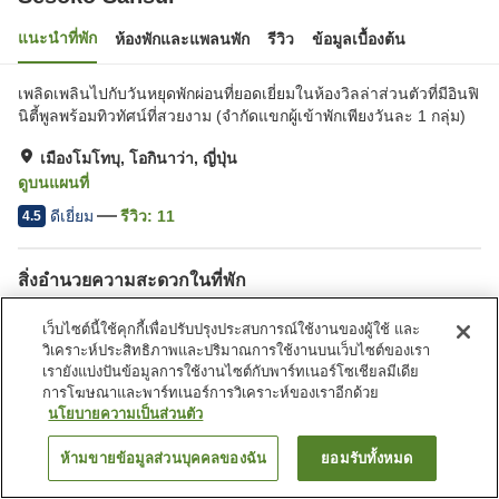
แนะนำที่พัก
ห้องพักและแพลนพัก
รีวิว
ข้อมูลเบื้องต้น
เพลิดเพลินไปกับวันหยุดพักผ่อนที่ยอดเยี่ยมในห้องวิลล่าส่วนตัวที่มีอินฟิ
นิตี้พูลพร้อมทิวทัศน์ที่สวยงาม (จำกัดแขกผู้เข้าพักเพียงวันละ 1 กลุ่ม)
เมืองโมโทบุ, โอกินาว่า, ญี่ปุ่น
ดูบนแผนที่
ดีเยี่ยม
รีวิว:
11
4.5
สิ่งอำนวยความสะดวกในที่พัก
ที่จอดรถ
สระว่ายน้ำ
เว็บไซต์นี้ใช้คุกกี้เพื่อปรับปรุงประสบการณ์ใช้งานของผู้ใช้ และ
วิเคราะห์ประสิทธิภาพและปริมาณการใช้งานบนเว็บไซต์ของเรา
เรายังแบ่งปันข้อมูลการใช้งานไซต์กับพาร์ทเนอร์โซเชียลมีเดีย
หน้าแรก
ญี่ปุ่น
โอกินาว่า
เมืองโมโทบุ
Sesoko Sansui
การโฆษณาและพาร์ทเนอร์การวิเคราะห์ของเราอีกด้วย
นโยบายความเป็นส่วนตัว
ห้ามขายข้อมูลส่วนบุคคลของฉัน
ยอมรับทั้งหมด
ค้นหาห้องพัก