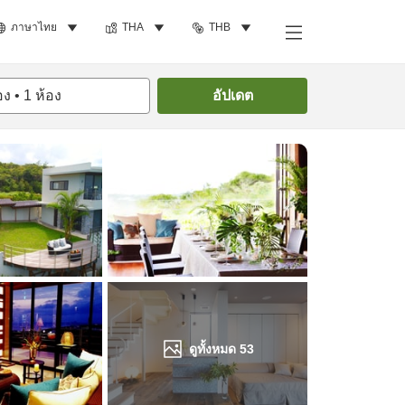
ภาษาไทย
THA
THB
ค้นหาห้องพัก
อง
•
1
ห้อง
อัปเดต
ดูทั้งหมด
53