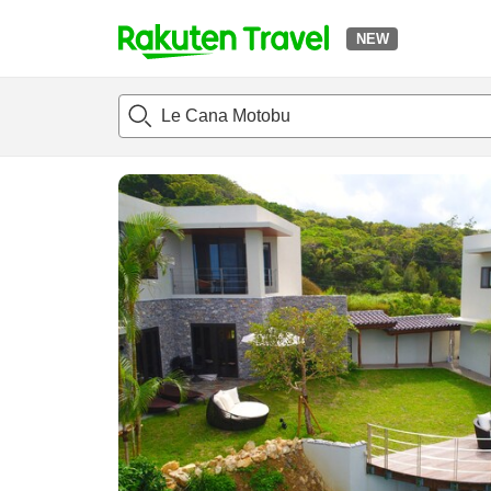
NEW
t
แนะนำที่พัก
ห้องพักและแพลนพัก
รีวิว
ไฮไลต์
สิ่่งอำนวยค
o
p
P
a
g
e
_
s
e
a
r
c
h