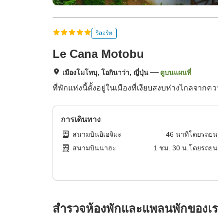
รีสอร์ท
Le Cana Motobu
เมืองโมโทบุ, โอกินาว่า, ญี่ปุ่น
ดูบนแผนที่
ที่พักแห่งนี้ตั้งอยู่ในเมืองที่เงียบสงบห่างไกลจาก
การเดินทาง
สนามบินอิเอจิมะ
46
นาทีโดย
รถยน
สนามบินนาฮะ
1
ชม.
30
น.โดย
รถยน
สำรวจห้องพักและแพลนพักของเ