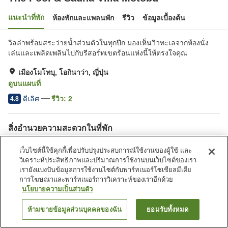
แนะนำที่พัก
ห้องพักและแพลนพัก
รีวิว
ข้อมูลเบื้องต้น
วิลล่าพร้อมสระว่ายน้ำส่วนตัวในทุกปีก มองเห็นวิวทะเลจากห้องนั่ง
เล่นและเพลิดเพลินไปกับรีสอร์ทเขตร้อนแห่งนี้ให้ตรงใจคุณ
เมืองโมโทบุ, โอกินาว่า, ญี่ปุ่น
ดูบนแผนที่
ดีเลิศ
รีวิว:
2
4.8
สิ่งอำนวยความสะดวกในที่พัก
Wi-Fi
ซาวน่า
เว็บไซต์นี้ใช้คุกกี้เพื่อปรับปรุงประสบการณ์ใช้งานของผู้ใช้ และ
ปลอดบุหรี่
ที่จอดรถ (ฟรี)
วิเคราะห์ประสิทธิภาพและปริมาณการใช้งานบนเว็บไซต์ของเรา
เรายังแบ่งปันข้อมูลการใช้งานไซต์กับพาร์ทเนอร์โซเชียลมีเดีย
การโฆษณาและพาร์ทเนอร์การวิเคราะห์ของเราอีกด้วย
หน้าแรก
ญี่ปุ่น
โอกินาว่า
เมืองโมโทบุ
นโยบายความเป็นส่วนตัว
The Pool & Sauna Villa Motobu
ห้ามขายข้อมูลส่วนบุคคลของฉัน
ยอมรับทั้งหมด
ค้นหาห้องพัก