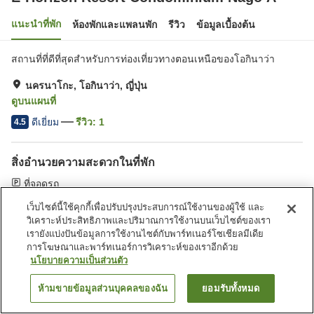
แนะนำที่พัก
ห้องพักและแพลนพัก
รีวิว
ข้อมูลเบื้องต้น
สถานที่ที่ดีที่สุดสำหรับการท่องเที่ยวทางตอนเหนือของโอกินาว่า
นครนาโกะ, โอกินาว่า, ญี่ปุ่น
ดูบนแผนที่
ดีเยี่ยม
รีวิว:
1
4.5
สิ่งอำนวยความสะดวกในที่พัก
ที่จอดรถ
เว็บไซต์นี้ใช้คุกกี้เพื่อปรับปรุงประสบการณ์ใช้งานของผู้ใช้ และ
หน้าแรก
ญี่ปุ่น
โอกินาว่า
นครนาโกะ
วิเคราะห์ประสิทธิภาพและปริมาณการใช้งานบนเว็บไซต์ของเรา
E-Horizon Resort Condominium Nago A
เรายังแบ่งปันข้อมูลการใช้งานไซต์กับพาร์ทเนอร์โซเชียลมีเดีย
การโฆษณาและพาร์ทเนอร์การวิเคราะห์ของเราอีกด้วย
นโยบายความเป็นส่วนตัว
ห้ามขายข้อมูลส่วนบุคคลของฉัน
ยอมรับทั้งหมด
ค้นหาห้องพัก